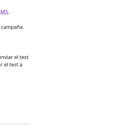
SMS
. 
a campaña. 
viar el test 
r el test a 