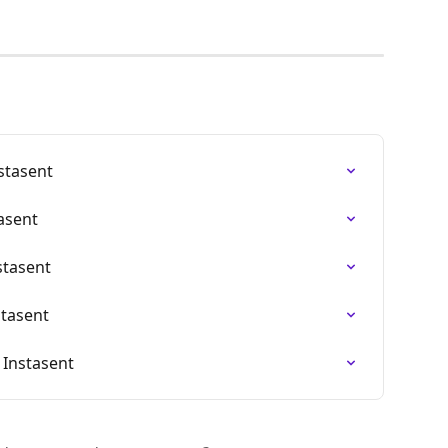
stasent
asent
stasent
stasent
 Instasent