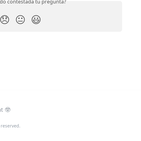
do contestada tu pregunta?
😞
😐
😃
 reserved.