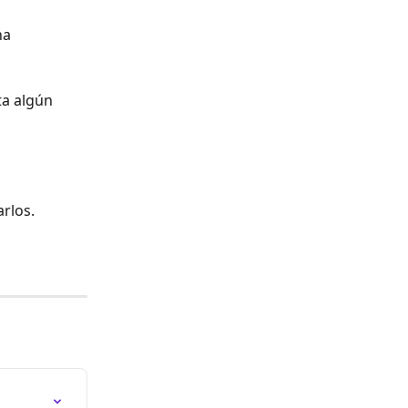
na 
ta algún 
arlos.