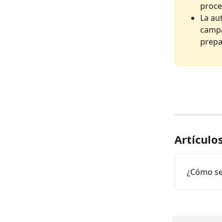
proce
La au
campa
prepar
Artículo
¿Cómo se 