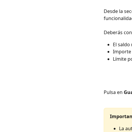
Desde la sec
funcionalidad
Deberás con
El saldo
Importe 
Límite p
Pulsa en 
Gua
Importan
La au